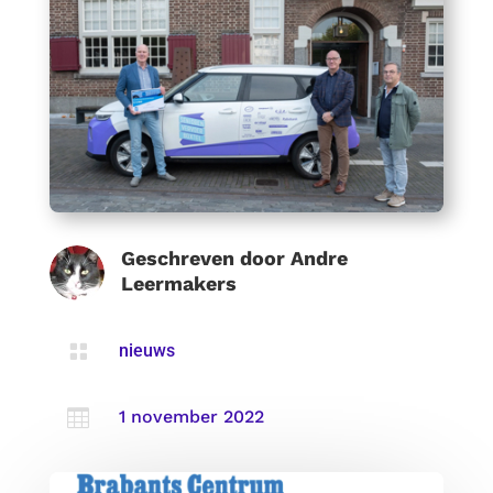
Geschreven door
Andre
Leermakers

nieuws

1 november 2022