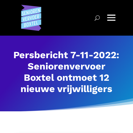
Persbericht 7-11-2022:
Seniorenvervoer
Boxtel ontmoet 12
nieuwe vrijwilligers